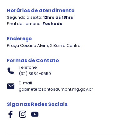
Plano diretor
Horários de atendimento
Segunda a sexta:
12hrs às 18hrs
Final de semana:
Fechado
Endereço
Praça Cesário Alvim, 2 Bairro Centro
Formas de Contato
Telefone
(32) 3934-0550
E-mail
gabinete@santosdumont.mg.gov.br
Evolução Processos
Siga nas Redes Sociais