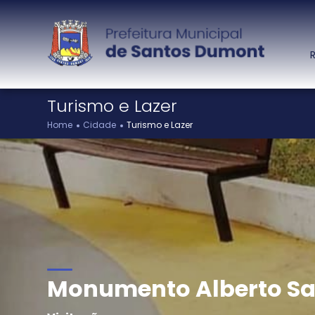
Turismo e Lazer
Cidade
Ações e Programas
Home
Cidade
Turismo e Lazer
Município
Ações e programas
Histórico
PMGIRS
Executivo
Castramovel 01/2024
Projetos e Obras
Calendário de
Eventos
Calendário Municipal
Monumento Alberto S
Turismo e Lazer