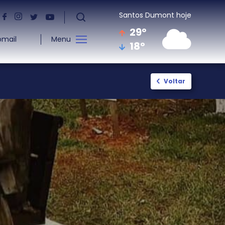
Santos Dumont hoje
29º
mail
Menu
18º
Contato
Cultura
Voltar
Fale com a Prefeitura
Cadastro
Ouvidoria
Aldir BLanc
Telefones Úteis
Paulo Gustavo
Ramais Internos
Eugênio Xavier
Denuncia Servidor
Resultado: E. Xavier
Resultado Recurso: E.
Xavier
Resultado Final: E.
Xavier