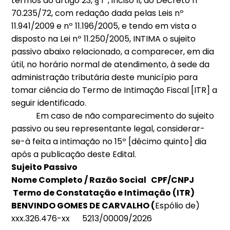
termos do artigo 23, § 1º, inciso II, do Decreto nº
70.235/72, com redação dada pelas Leis nº
11.941/2009 e nº 11.196/2005, e tendo em vista o
disposto na Lei nº 11.250/2005, INTIMA o sujeito
passivo abaixo relacionado, a comparecer, em dia
útil, no horário normal de atendimento, à sede da
administração tributária deste município para
tomar ciência do Termo de Intimação Fiscal [ITR] a
seguir identificado.
Em caso de não comparecimento do sujeito
passivo ou seu representante legal, considerar-
se-à feita a intimação no 15º [décimo quinto] dia
após a publicação deste Edital.
Sujeito Passivo
Nome Completo / Razão Social CPF/CNPJ
Termo de Constatação e Intimação (ITR)
BENVINDO GOMES DE CARVALHO (
Espólio de)
xxx.326.476-xx 5213/00009/2026