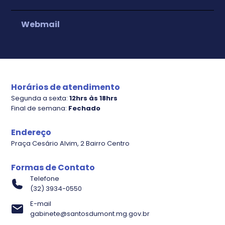
Webmail
IPTU
Nota Fiscal Eletrônica
Plano diretor
Horários de atendimento
Segunda a sexta:
12hrs às 18hrs
Final de semana:
Fechado
Endereço
Praça Cesário Alvim, 2 Bairro Centro
Formas de Contato
Telefone
(32) 3934-0550
E-mail
gabinete@santosdumont.mg.gov.br