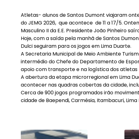
Atletas- alunos de Santos Dumont viajaram onte
do JEMG 2026, que acontece de 11 a 17/5. Ontem,
Outros
Masculino II da E.E. Presidente João Pinheiro sa
Hoje, com a saída pela manhã de Santos Dumont, a
Concursos
Dulci seguiram para os jogos em Lima Duarte.
Notícias
A Secretaria Municipal de Meio Ambiente Turis
Covid-19
intermédio do Chefe do Departamento de Espor
apoio com transporte e na logística dos atletas 
A abertura da etapa microrregional em Lima Duar
acontecer nas quadras cobertas da cidade, incl
Cerca de 900 jogos programados irão moviment
cidade de Baependi, Carmésia, Itambacuri, Lima