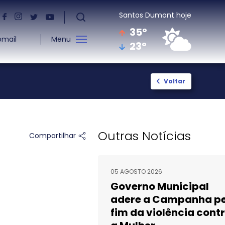
Santos Dumont hoje
35º
mail
Menu
23º
Contato
Cultura
Voltar
Fale com a Prefeitura
Cadastro
Ouvidoria
Aldir BLanc
Telefones Úteis
Paulo Gustavo
Outras Notícias
Compartilhar
Ramais Internos
Eugênio Xavier
Denuncia Servidor
Resultado: E. Xavier
05 AGOSTO 2026
Resultado Recurso: E.
Governo Municipal
Xavier
adere a Campanha pe
Resultado Final: E.
fim da violência cont
Xavier