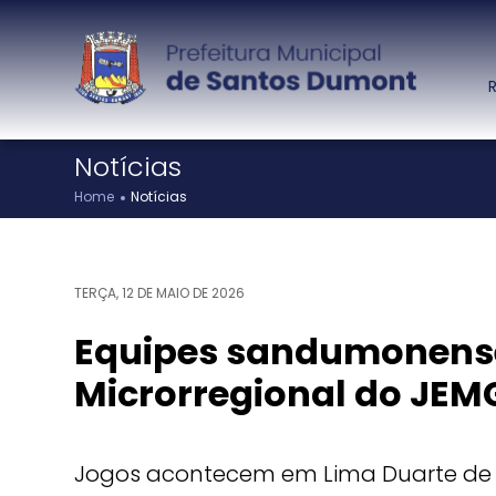
Notícias
Cidade
Ações e Programas
Home
Notícias
Município
Ações e programas
Histórico
PMGIRS
Executivo
Castramovel 01/2024
TERÇA, 12 DE MAIO DE 2026
Projetos e Obras
Equipes sandumonense
Calendário de
Microrregional do JEM
Eventos
Calendário Municipal
Turismo e Lazer
Jogos acontecem em Lima Duarte de 1