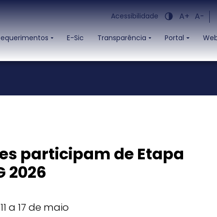
A+
A-
Acessibilidade
Requerimentos
E-Sic
Transparência
Portal
Web
Administração
Mídias
Estrutura
Galeria de fotos
Organizacional
Portal de Serviços
Eventos Realizados
Gabinete
Vídeos
Secretarias
s participam de Etapa
G 2026
1 a 17 de maio