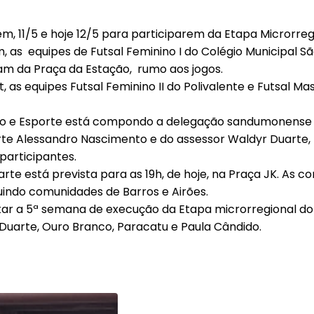
m, 11/5 e hoje 12/5 para participarem da Etapa Microrre
 as equipes de Futsal Feminino I do Colégio Municipal Sã
íram da Praça da Estação, rumo aos jogos.
Licitações
s equipes Futsal Feminino II do Polivalente e Futsal Masc
mo e Esporte está compondo a delegação sandumonense d
te Alessandro Nascimento e do assessor Waldyr Duarte,
participantes.
te está prevista para as 19h, de hoje, na Praça JK. As 
uindo comunidades de Barros e Airões.
ar a 5ª semana de execução da Etapa microrregional d
 Duarte, Ouro Branco, Paracatu e Paula Cândido.