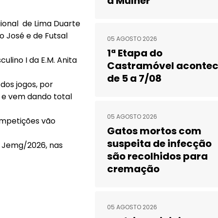
a Mulher
CEMAM 2026
gional de Lima Duarte
o José e de Futsal
05 AGOSTO 2026
1ª Etapa do
ulino I da E.M. Anita
Castramóvel aconte
de 5 a 7/08
os jogos, por
 e vem dando total
05 AGOSTO 2026
competições vão
Gatos mortos com
suspeita de infecção
o Jemg/2026, nas
são recolhidos para
cremação
05 AGOSTO 2026