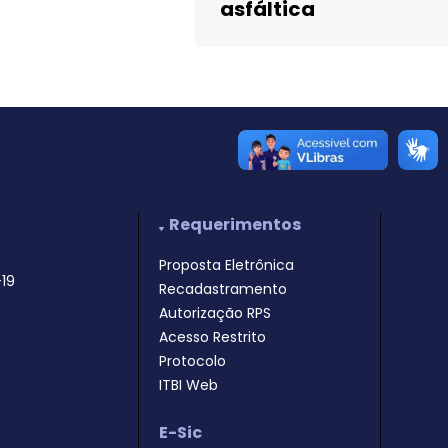
asfáltica
Requerimentos
Proposta Eletrônica
19
Recadastramento
Autorização RPS
Acesso Restrito
Protocolo
ITBI Web
E-Sic