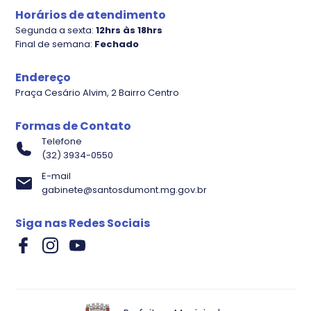
Plano diretor
Horários de atendimento
Segunda a sexta:
12hrs às 18hrs
Final de semana:
Fechado
Endereço
Praça Cesário Alvim, 2 Bairro Centro
Formas de Contato
Telefone
(32) 3934-0550
E-mail
gabinete@santosdumont.mg.gov.br
Evolução Processos
Siga nas Redes Sociais