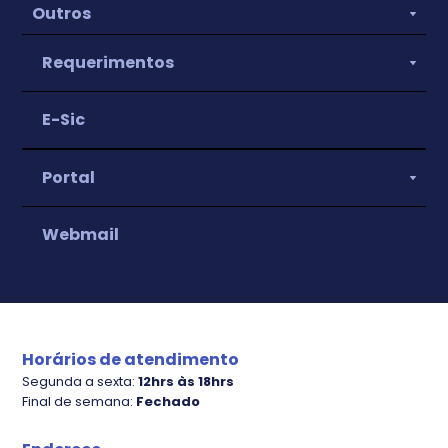
Outros
Requerimentos
E-Sic
Portal
Webmail
IPTU
Nota Fiscal Eletrônica
Plano diretor
Horários de atendimento
Segunda a sexta:
12hrs às 18hrs
Final de semana:
Fechado